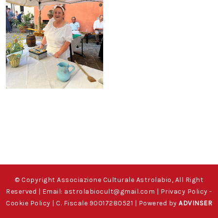
© Copyright Associazione Culturale Astrolabio, All Right
Reserved | Email:
astrolabiocult@gmail.com
|
Privacy Policy
-
Cookie Policy
| C. Fiscale 90017280521 | Powered by
ADVINSER